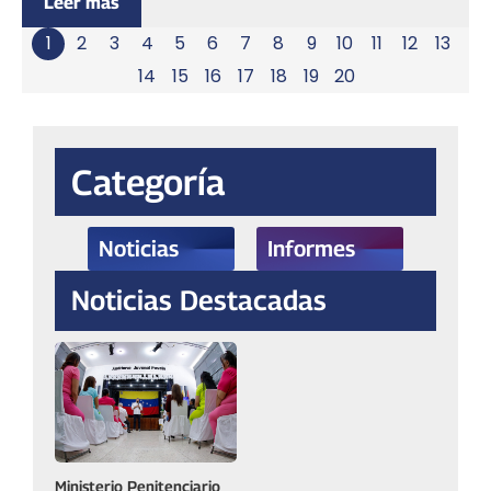
Leer más
1
2
3
4
5
6
7
8
9
10
11
12
13
14
15
16
17
18
19
20
Categoría
Noticias
Informes
Noticias Destacadas
Ministerio Penitenciario