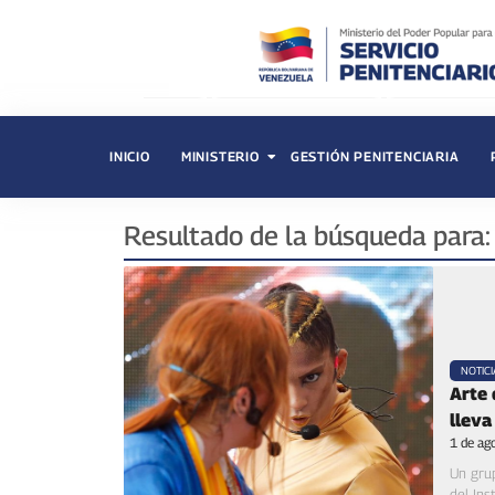
INICIO
MINISTERIO
GESTIÓN PENITENCIARIA
Resultado de la búsqueda para
NOTICI
Arte 
lleva
1 de ag
Un grup
del Ins