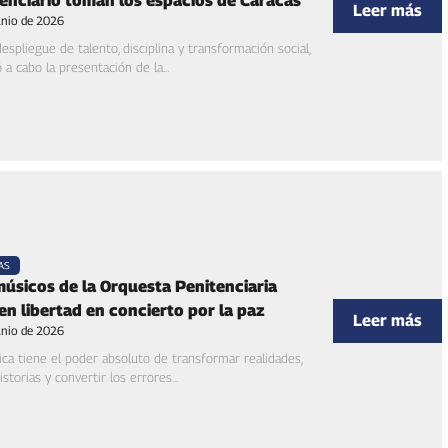
enciario toman los espacios de Caracas
Leer más
unio de 2026
espliegue de talento, disciplina y transformación social,
ó a cabo la presentación de la...
AS
úsicos de la Orquesta Penitenciaria
en libertad en concierto por la paz
Leer más
unio de 2026
ca tiene el poder absoluto de transformar realidades,
istorias y convertir los errores...