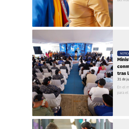
NOTICI
Minis
conm
tras 
31 de j
En el m
para el