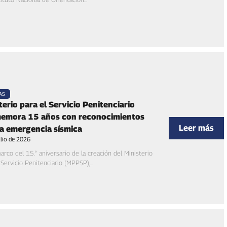
AS
terio para el Servicio Penitenciario
emora 15 años con reconocimientos
Leer más
la emergencia sísmica
ulio de 2026
arco del 15.° aniversario de la creación del Ministerio
 Servicio Penitenciario (MPPSP),...