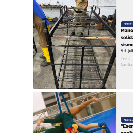
NOTICI
Mano 
solid
sism
8 de ju
Con el
familia
NOTICI
"Esen