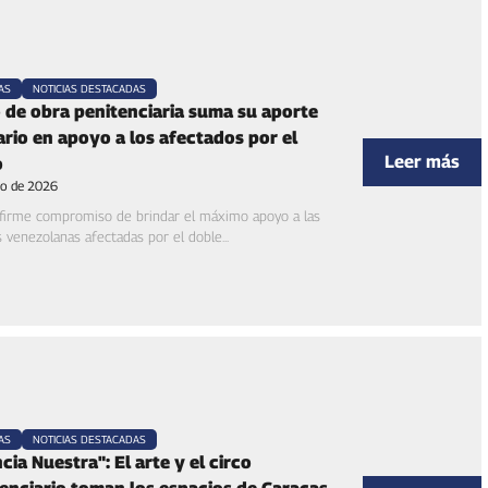
AS
NOTICIAS DESTACADAS
de obra penitenciaria suma su aporte
ario en apoyo a los afectados por el
Leer más
o
lio de 2026
 firme compromiso de brindar el máximo apoyo a las
s venezolanas afectadas por el doble...
AS
NOTICIAS DESTACADAS
cia Nuestra": El arte y el circo