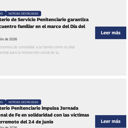
AS
NOTICIAS DESTACADAS
terio de Servicio Penitenciario garantiza
cuentro familiar en el marco del Día del
Leer más
ulio de 2026
premisa de consolidar a la familia como el pilar
ntal para la reinserción social de la...
AS
NOTICIAS DESTACADAS
terio Penitenciario impulsa Jornada
nal de Fe en solidaridad con las víctimas
Leer más
erremoto del 24 de junio
ulio de 2026