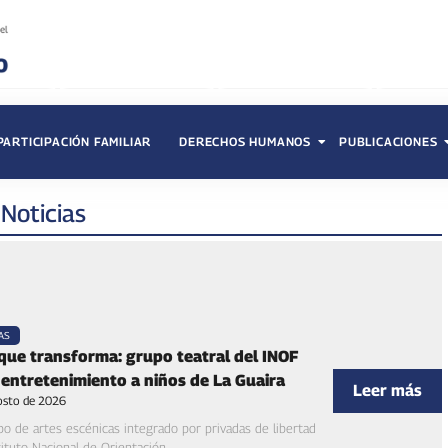
PARTICIPACIÓN FAMILIAR
DERECHOS HUMANOS
PUBLICACIONES
:
Noticias
AS
que transforma: grupo teatral del INOF
 entretenimiento a niños de La Guaira
Leer más
osto de 2026
o de artes escénicas integrado por privadas de libertad
tituto Nacional de Orientación...