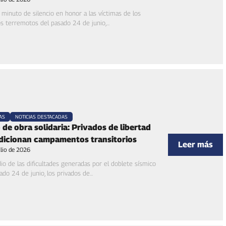
minuto de silencio en honor a las víctimas de los
os terremotos del pasado 24 de junio,...
AS
NOTICIAS DESTACADAS
de obra solidaria: Privados de libertad
dicionan campamentos transitorios
Leer más
ulio de 2026
o de las dificultades generadas por el doblete sísmico
ado 24 de junio, los privados de...