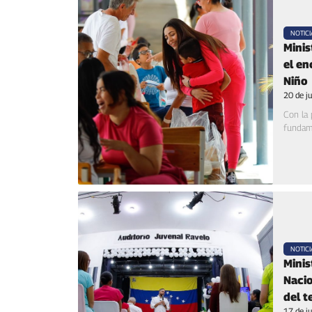
NOTICI
Minis
el en
Niño
20 de j
Con la 
fundame
NOTICI
Minis
Nacio
del t
17 de j