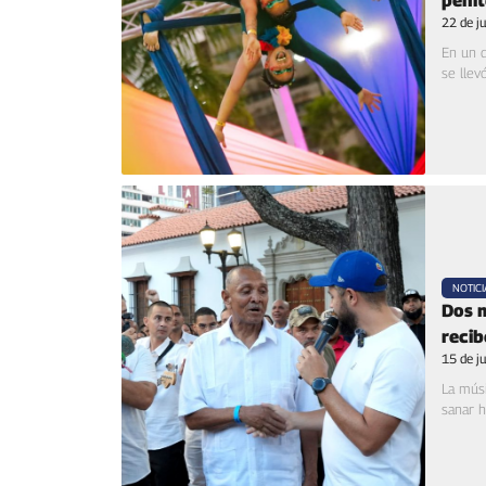
penit
22 de j
En un d
se llev
NOTICI
Dos m
recib
15 de j
La músi
sanar h