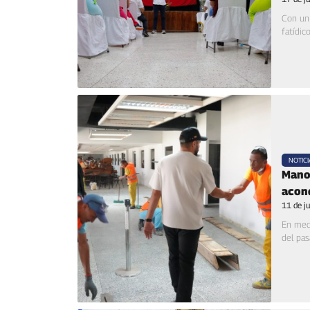
Con un 
fatídic
NOTICI
Mano 
acon
11 de j
En medi
del pas