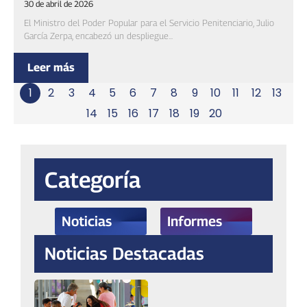
30 de abril de 2026
El Ministro del Poder Popular para el Servicio Penitenciario, Julio
García Zerpa, encabezó un despliegue...
Leer más
1
2
3
4
5
6
7
8
9
10
11
12
13
14
15
16
17
18
19
20
Categoría
Noticias
Informes
Noticias Destacadas