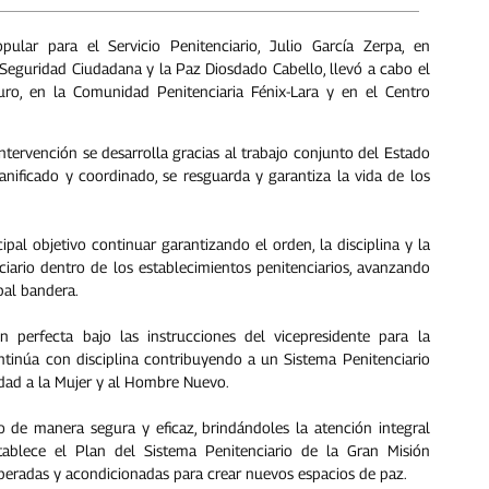
lar para el Servicio Penitenciario, Julio García Zerpa, en
 Seguridad Ciudadana y la Paz Diosdado Cabello, llevó a cabo el
ro, en la Comunidad Penitenciaria Fénix-Lara y en el Centro
 intervención se desarrolla gracias al trabajo conjunto del Estado
nificado y coordinado, se resguarda y garantiza la vida de los
pal objetivo continuar garantizando el orden, la disciplina y la
iario dentro de los establecimientos penitenciarios, avanzando
pal bandera.
n perfecta bajo las instrucciones del vicepresidente para la
tinúa con disciplina contribuyendo a un Sistema Penitenciario
edad a la Mujer y al Hombre Nuevo.
o de manera segura y eficaz, brindándoles la atención integral
ablece el Plan del Sistema Penitenciario de la Gran Misión
uperadas y acondicionadas para crear nuevos espacios de paz.