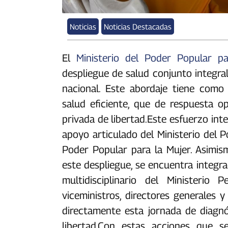
Noticias
Noticias Destacadas
‎‎El
Ministerio del Poder Popular par
despliegue de salud conjunto integral
nacional. Este abordaje tiene como 
salud eficiente, que de respuesta o
privada de libertad.‎‎Este esfuerzo int
apoyo articulado del Ministerio del P
Poder Popular para la Mujer. Asimismo
este despliegue, se encuentra integr
multidisciplinario del Ministerio 
viceministros, directores generales 
directamente esta jornada de diagnó
libertad.‎‎Con estas acciones que