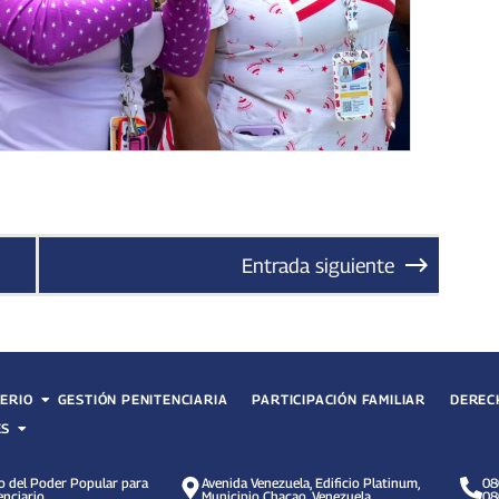
Entrada siguiente
TERIO
GESTIÓN PENITENCIARIA
PARTICIPACIÓN FAMILIAR
DEREC
ES
o del Poder Popular para
Avenida Venezuela, Edificio Platinum,
08
enciario
Municipio Chacao, Venezuela
08